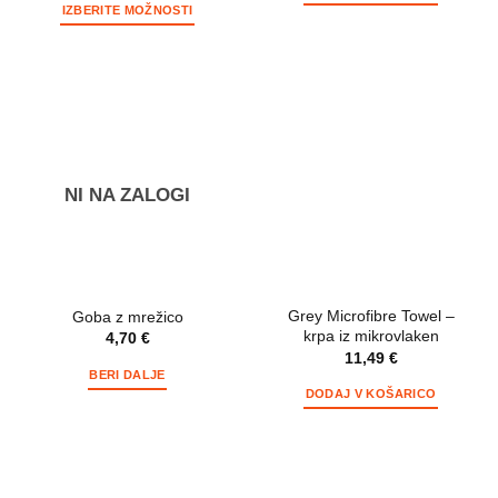
IZBERITE MOŽNOSTI
Ta
izdelek
ima
več
različic.
Možnosti
lahko
NI NA ZALOGI
izberete
na
strani
izdelka
Grey Microfibre Towel –
Goba z mrežico
krpa iz mikrovlaken
4,70
€
11,49
€
BERI DALJE
DODAJ V KOŠARICO