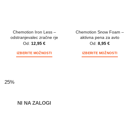
izberete
na
na
strani
strani
izdelka
izdelka
Chemotion Iron Less –
Chemotion Snow Foam –
odstranjevalec zračne rje
aktivna pena za avto
Od:
12,95
€
Od:
8,95
€
IZBERITE MOŽNOSTI
IZBERITE MOŽNOSTI
Ta
Ta
izdelek
izdelek
ima
ima
več
več
25%
različic.
različic.
Možnosti
Možnosti
lahko
lahko
NI NA ZALOGI
izberete
izberete
na
na
strani
strani
izdelka
izdelka