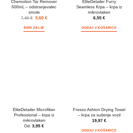
Chemotion Tar Remover
EliteDetailer Furry
500mL – odstranjevalec
Seamless Krpa – krpa iz
smole
mikrovlaken
7,46
€
5,60
€
6,55
€
BERI DALJE
DODAJ V KOŠARICO
EliteDetailer Microfiber
Fresso Ashton Drying Towel
Professional – krpa iz
– krpa za sušenje vozil
mikrovlaken
19,97
€
Od:
3,95
€
DODAJ V KOŠARICO