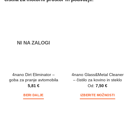
NI NA ZALOGI
4nano Dirt Eliminator –
4nano Glass&Metal Cleaner
goba za pranje avtomobila
– čistilo za kovino in steklo
5,81
€
Od:
7,50
€
BERI DALJE
IZBERITE MOŽNOSTI
Ta
izdelek
ima
več
različic.