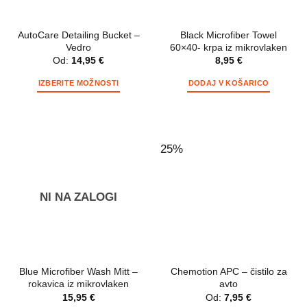
izdelka
izdelka
AutoCare Detailing Bucket –
Black Microfiber Towel
Vedro
60×40- krpa iz mikrovlaken
Od:
14,95
€
8,95
€
IZBERITE MOŽNOSTI
DODAJ V KOŠARICO
Ta
izdelek
ima
več
25%
različic.
Možnosti
lahko
NI NA ZALOGI
izberete
na
strani
izdelka
Blue Microfiber Wash Mitt –
Chemotion APC – čistilo za
rokavica iz mikrovlaken
avto
15,95
€
Od:
7,95
€