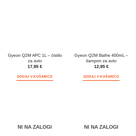
Gyeon Q2M APC 1L – čistilo
Gyeon Q2M Bathe 400mL –
za avto
šampon za avto
17,95
€
12,95
€
DODAJ V KOŠARICO
DODAJ V KOŠARICO
NI NA ZALOGI
NI NA ZALOGI