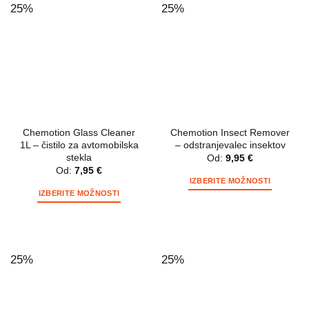
več
več
25%
25%
različic.
različic.
Možnosti
Možnosti
lahko
lahko
izberete
izberete
na
na
strani
strani
izdelka
izdelka
Chemotion Glass Cleaner
Chemotion Insect Remover
1L – čistilo za avtomobilska
– odstranjevalec insektov
stekla
Od:
9,95
€
Od:
7,95
€
IZBERITE MOŽNOSTI
IZBERITE MOŽNOSTI
Ta
Ta
izdelek
izdelek
ima
ima
več
več
različic.
25%
25%
različic.
Možnosti
Možnosti
lahko
lahko
izberete