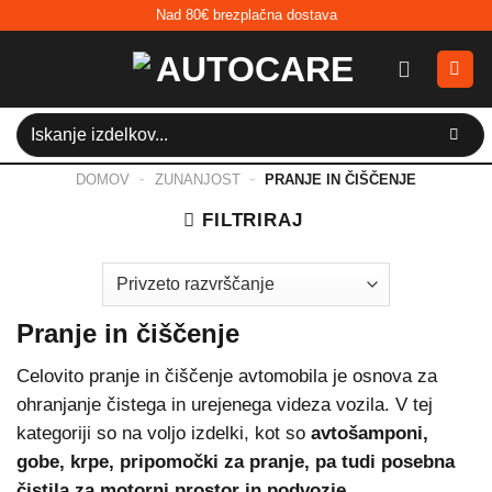
Skoči
Nad 80€ brezplačna dostava
na
vsebino
Išči:
-
-
DOMOV
ZUNANJOST
PRANJE IN ČIŠČENJE
FILTRIRAJ
Pranje in čiščenje
Celovito pranje in čiščenje avtomobila je osnova za
ohranjanje čistega in urejenega videza vozila. V tej
kategoriji so na voljo izdelki, kot so
avtošamponi,
gobe, krpe, pripomočki za pranje, pa tudi posebna
čistila za motorni prostor in podvozje.