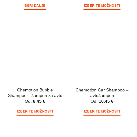
BERI DALJE
IZBERITE MOŽNOSTI
Ta
izdelek
ima
več
različic.
Možnosti
lahko
izberete
na
strani
izdelka
Chemotion Bubble
Chemotion Car Shampoo –
Shampoo – šampon za avto
avtošampon
Od:
8,45
€
Od:
10,45
€
IZBERITE MOŽNOSTI
IZBERITE MOŽNOSTI
Ta
Ta
izdelek
izdelek
ima
ima