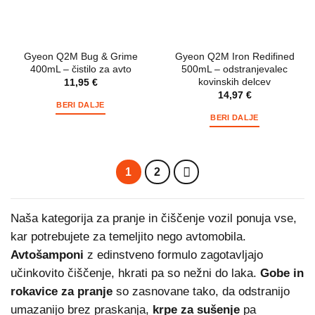
Gyeon Q2M Bug & Grime
Gyeon Q2M Iron Redifined
400mL – čistilo za avto
500mL – odstranjevalec
kovinskih delcev
11,95
€
14,97
€
BERI DALJE
BERI DALJE
1
2
Naša kategorija za pranje in čiščenje vozil ponuja vse,
kar potrebujete za temeljito nego avtomobila.
Avtošamponi
z edinstveno formulo zagotavljajo
učinkovito čiščenje, hkrati pa so nežni do laka.
Gobe in
rokavice za pranje
so zasnovane tako, da odstranijo
umazanijo brez praskanja,
krpe za sušenje
pa