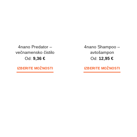
Možnosti
lahko
izberete
na
strani
izdelka
4nano Predator –
4nano Shampoo –
večnamensko čistilo
avtošampon
Od:
9,36
€
Od:
12,95
€
IZBERITE MOŽNOSTI
IZBERITE MOŽNOSTI
Ta
Ta
izdelek
izdelek
ima
ima
več
več
različic.
različic.
Možnosti
Možnosti
lahko
lahko
izberete
izberete
na
na
strani
strani